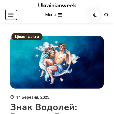
Skip
Ukrainianweek
to
Menu
content
Цікаві факти
14 Березня, 2025
Знак Водолей: