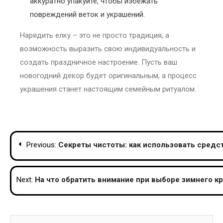
аккуратно упакуйте, чтобы избежать
повреждений веток и украшений.
Нарядить елку – это не просто традиция, а
возможность выразить свою индивидуальность и
создать праздничное настроение. Пусть ваш
новогодний декор будет оригинальным, а процесс
украшения станет настоящим семейным ритуалом.
Навігація
Previous:
Секреты чистоты: как использовать средст
записів
Next:
На что обратить внимание при выборе зимнего к