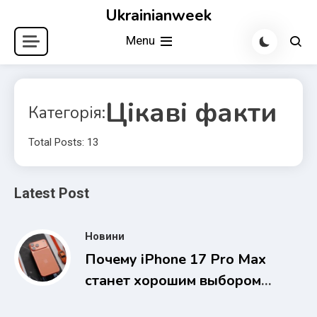
Skip
Ukrainianweek
to
Menu
content
Цікаві факти
Категорія:
Total Posts: 13
Latest Post
Новини
Почему iPhone 17 Pro Max
станет хорошим выбором
на несколько лет вперед