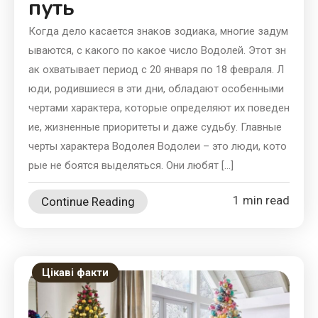
путь
Когда дело касается знаков зодиака, многие задум
ываются, с какого по какое число Водолей. Этот зн
ак охватывает период с 20 января по 18 февраля. Л
юди, родившиеся в эти дни, обладают особенными
чертами характера, которые определяют их поведен
ие, жизненные приоритеты и даже судьбу. Главные
черты характера Водолея Водолеи – это люди, кото
рые не боятся выделяться. Они любят […]
1 min read
Continue Reading
Цікаві факти