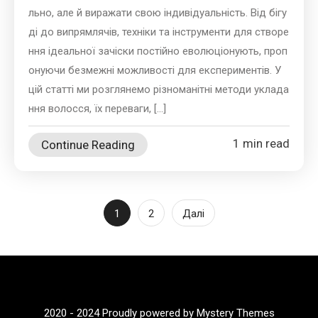
льно, але й виражати свою індивідуальність. Від бігу
ді до випрямлячів, техніки та інструменти для створе
ння ідеальної зачіски постійно еволюціонують, проп
онуючи безмежні можливості для експериментів. У
цій статті ми розглянемо різноманітні методи уклада
ння волосся, їх переваги, […]
1 min read
Continue Reading
Навігація
1
2
Далі
записів
2020 - 2024
Proudly powered by Mystery Themes