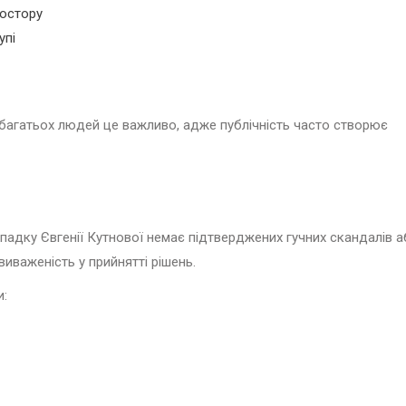
ростору
упі
я багатьох людей це важливо, адже публічність часто створює
ипадку Євгенії Кутнової немає підтверджених гучних скандалів 
виваженість у прийнятті рішень.
и: