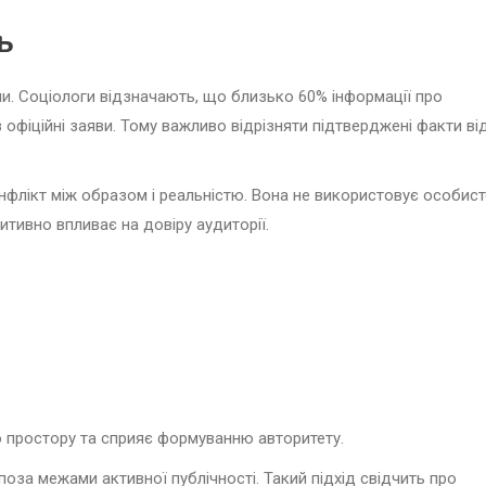
ь
и. Соціологи відзначають, що близько 60% інформації про
з офіційні заяви. Тому важливо відрізняти підтверджені факти ві
онфлікт між образом і реальністю. Вона не використовує особист
итивно впливає на довіру аудиторії.
 простору та сприяє формуванню авторитету.
оза межами активної публічності. Такий підхід свідчить про