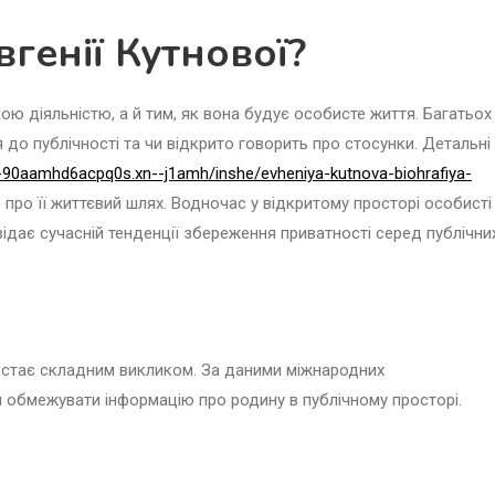
генії Кутнової?
ою діяльністю, а й тим, як вона будує особисте життя. Багатьох
я до публічності та чи відкрито говорить про стосунки. Детальні
--90aamhd6acpq0s.xn--j1amh/inshe/evheniya-kutnova-biohrafiya-
ро її життєвий шлях. Водночас у відкритому просторі особисті
дає сучасній тенденції збереження приватності серед публічни
 стає складним викликом. За даними міжнародних
 обмежувати інформацію про родину в публічному просторі.