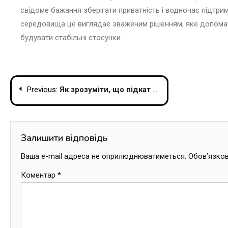
свідоме бажання зберігати приватність і водночас підтри
середовища це виглядає зваженим рішенням, яке допомагає
будувати стабільні стосунки.
Навігація
Previous:
Як зрозуміти, що підкат до хлопця вдалий?
записів
Залишити відповідь
Ваша e-mail адреса не оприлюднюватиметься.
Обов’язков
Коментар
*