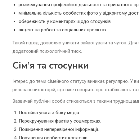
розмежування професійної діяльності та приватного п
мінімальна кількість особистих фото у відкритому дост
обережність у коментарях щодо стосунків
акцент на роботі та соціальних проєктах
Такий підхід дозволяє уникати зайвої уваги та чуток. Дл
додатковий психологічний тиск.
Сім’я та стосунки
Інтерес до теми сімейного статусу виникає регулярно. У в
резонансних історій, що вже говорить про стабільність та 
Зазвичай публічні особи стикаються з такими труднощам
Постійна увага з боку медіа.
Перекручування фактів у соцмережах.
Поширення неперевіреної інформації.
Порушення особистих кордонів.