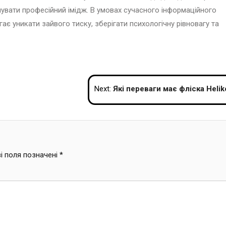
мувати професійний імідж. В умовах сучасного інформаційного
 уникати зайвого тиску, зберігати психологічну рівновагу та
Next:
Які переваги має фліска Helikon для щоденного нос
і поля позначені
*