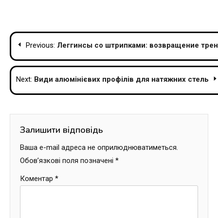
Навігація
Previous:
Леггинсы со штрипками: возвращение трен
записів
Next:
Види алюмінієвих профілів для натяжних стель
Залишити відповідь
Ваша e-mail адреса не оприлюднюватиметься.
Обов’язкові поля позначені
*
Коментар
*