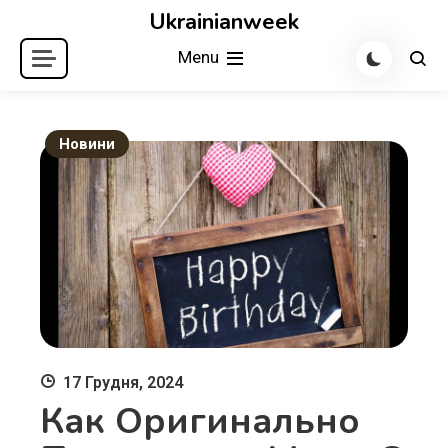
Skip
Ukrainianweek
to
Menu
content
Новини
17 Грудня, 2024
Как Оригинально