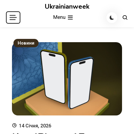
Skip
Ukrainianweek
to
Menu
content
Новини
14 Січня, 2026