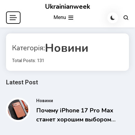
Skip
Ukrainianweek
to
Menu
content
Новини
Категорія:
Total Posts: 131
Latest Post
Новини
Почему iPhone 17 Pro Max
станет хорошим выбором
на несколько лет вперед